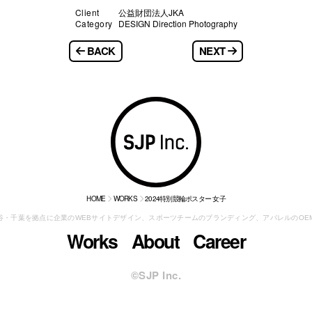
Client
公益財団法人JKA
Category
DESIGN Direction Photography
BACK
NEXT
HOME
WORKS
2024特別競輪ポスター 女子
渋谷・千葉を拠点に
企業のWEBサイトデザイン、スポーツチームのブランディング、
アパレルのOE
Works
About
Career
©︎SJP Inc.